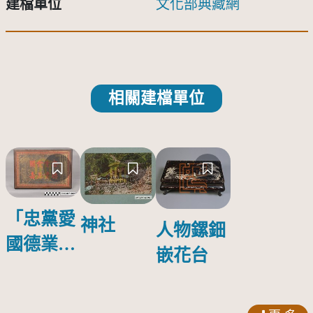
建檔單位
文化部典藏網
相關建檔單位
「忠黨愛
神社
人物鏍鈿
國德業並
嵌花台
壽」匾額