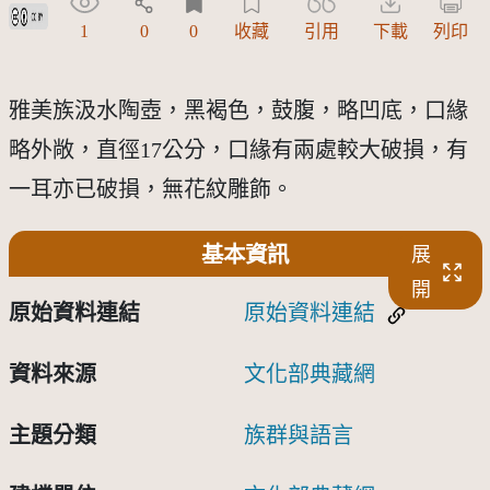
創用CC姓名標示 3.0 台灣及其後版本(CC BY 3.0 TW +)
1
0
0
收藏
引用
下載
列印
雅美族汲水陶壺，黑褐色，鼓腹，略凹底，口緣
略外敞，直徑17公分，口緣有兩處較大破損，有
一耳亦已破損，無花紋雕飾。
基本資訊
展
開
原始資料連結
原始資料連結
資料來源
文化部典藏網
主題分類
族群與語言