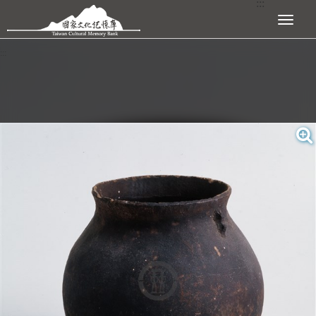
:::
跳到主要內容區塊
展開選單
:::