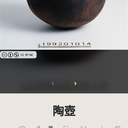
創用CC姓名標示-非商業性 3.0 台灣及其後版本(CC BY-NC 3.0 TW +)
陶壺