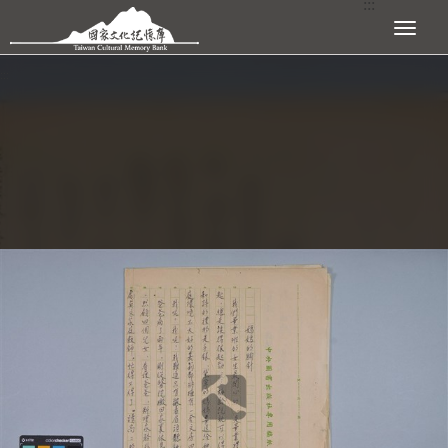
:::
跳到主要內容區塊
展開選單
:::