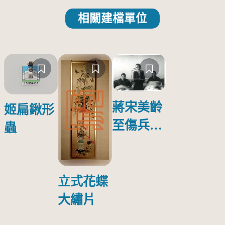
相關建檔單位
蔣宋美齡
姬扁鍬形
至傷兵醫
蟲
院探視受
傷日本戰
俘照片
立式花蝶
大繡片