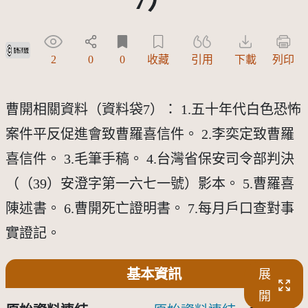
受著作權法保護-僅限於本平台有限度公開瀏覽
2
0
0
收藏
引用
下載
列印
曹開相關資料（資料袋7）： 1.五十年代白色恐怖
案件平反促進會致曹羅喜信件。 2.李奕定致曹羅
喜信件。 3.毛筆手稿。 4.台灣省保安司令部判決
（（39）安澄字第一六七一號）影本。 5.曹羅喜
陳述書。 6.曹開死亡證明書。 7.每月戶口查對事
實證記。
基本資訊
展
開