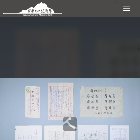
:::
跳到主要內容區塊
展開選單
:::