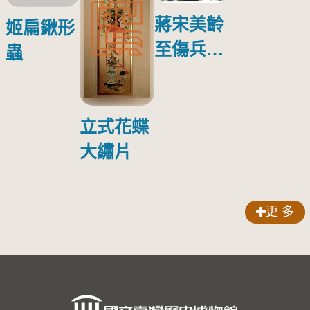
蔣宋美齡
姬扁鍬形
至傷兵醫
蟲
院探視受
傷日本戰
俘照片
立式花蝶
大繡片
更 多
:::