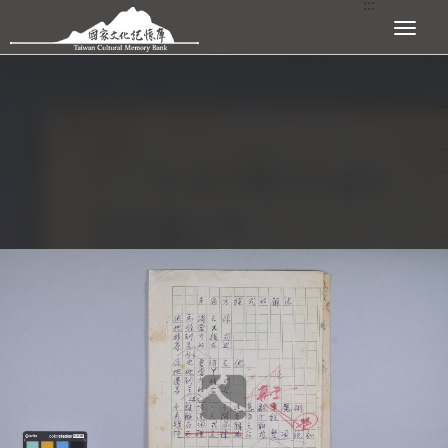
:::
跳到主要內容區塊
展開選單
:::