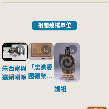
相關建檔單位
「忠黨愛
朱西甯與
國德業並
達賴喇嘛
壽」匾額
媽祖