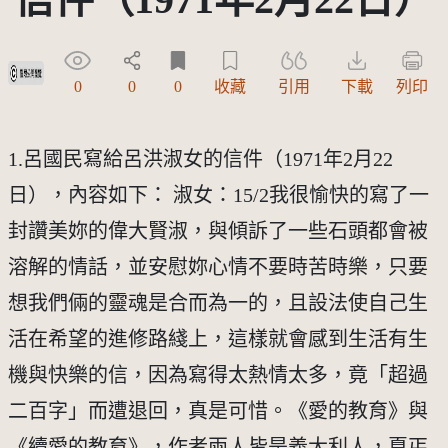
受著作權法保護-僅限於本平台有限度公開瀏覽
0
0
0
收藏
引用
下載
列印
1.呂國民寫給呂洪淑女的信件（1971年2月22
日），內容如下： 淑女：15/2我很愉快的寫了一
封讚美妳的偉大賢淑，與傾訴了一些石頭都會被
溶解的情話，並安慰妳心情不要時苦時樂，只要
想我們倆的靈魂是合而為一的，且設法使自己生
活在希望的進修路綫上，這樣就會感到生活有生
機與快樂的信，因為寫得太熱情太多，竟「超過
二百字」而遭退回，真是可惜。《愛的教育》與
《續愛的教育》，作者兩人皆是義大利人，夏丐