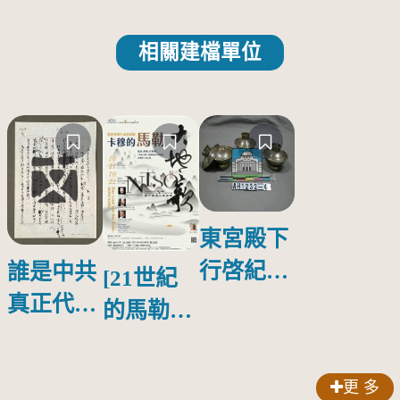
相關建檔單位
東宮殿下
行啓紀念
誰是中共
[21世紀
物銀蓋碗
真正代言
的馬勒、
人？
歌劇人
聲-對世
更 多