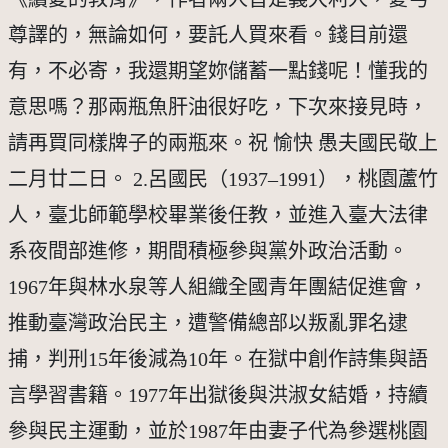
尊譯的，無論如何，要託人買來看。錢目前還
有，不必寄，我還期望妳儲蓄一點錢呢！懂我的
意思嗎？那兩瓶魚肝油很好吃，下次來接見時，
請再買同樣牌子的兩瓶來。祝 愉快 愚夫國民敬上
二月廿二日。 2.呂國民（1937–1991），桃園蘆竹
人，臺北師範學校畢業後任教，並進入臺大法律
系夜間部進修，期間積極參與黨外政治活動。
1967年與林水泉等人組織全國青年團結促進會，
推動臺灣政治民主，遭警備總部以叛亂罪名逮
捕，判刑15年後減為10年。在獄中創作詩集與語
言學習書籍。1977年出獄後與洪淑女結婚，持續
參與民主運動，並於1987年由妻子代為參選桃園