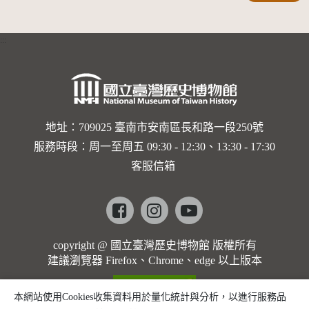
界與生命
的依戀—
:::
卡穆的馬
勒大地之
歌]【對
世界與生
地址：709025 臺南市安南區長和路一段250號
服務時段：周一至周五 09:30 - 12:30、13:30 - 17:30
命的依戀
客服信箱
─卡穆的
馬勒大地
Facebook
instagram
youtube
之歌】
copyright @ 國立臺灣歷史博物館 版權所有
建議瀏覽器 Firefox、Chrome、edge 以上版本
本網站使用Cookies收集資料用於量化統計與分析，以進行服務品