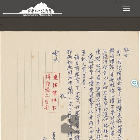
:::
跳到主要內容區塊
展開選單
:::