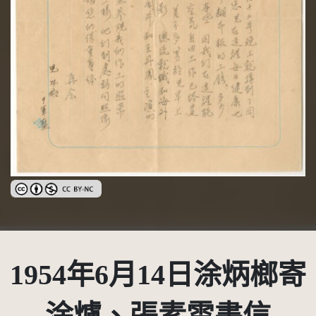
創用CC姓名標示-非商業性 3.0 台灣及其後版本(CC BY-NC 3.0 TW +)
1954年6月14日涂炳榔寄
涂爐、張素雲書信