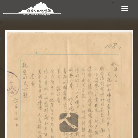
:::
跳到主要內容區塊
展開選單
:::
查