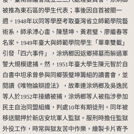
被推為東石區的學生代表；事後因自首被關一
週。1948年以同等學歷考取臺灣省立師範學院藝
術系，師承溥心畬、陳慧坤、黃君璧、廖繼春等
名家。1949年臺大與師範學院學生「單車雙載」
引發「四六事件」，涂炳榔因返鄉掃墓而躲過軍
警大規模逮捕。然，1951年臺大學生陳元智於自
白書中坦承曾參與同鄉張璧坤籌組的讀書會，並
閱讀《唯物論辯證法》，故牽連涂炳榔及吳逸民
等人於1952年接續被捕，涂炳榔等人被指涉參加
民主自治同盟組織，判處10年有期徒刑。同年被
移送關押於新店安坑軍人監獄。服刑時擔任監獄
外役工作，時常與獄友苦中作樂，繪製卡片寄予