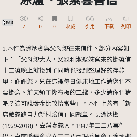
受著作權法保護-僅限於本平台有限度公開瀏覽
2
0
0
收藏
引用
下載
列印
1.本件為涂炳榔與父母親往來信件。部分內容如
下：「父母親大人，父親和淑嬪妹寫來的掛號信
十二號晚上就接到了同時也接到整理好的存款
單，謝謝您，兒在這裡每日健康地工作請您們不
要掛念。前天領了糊布板的工錢，多少請你們猜
吧？這可說獎金比較恰當些」。本件上蓋有「新
店敬義路自力新村驗信」圓戳章。 2.涂炳榔
(1929-2018)，臺灣嘉義人。1947年二二八事件
後，臺南縣議會成立二二八處理委員會，涂炳榔