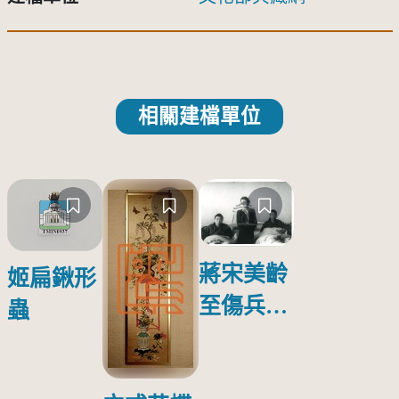
相關建檔單位
蔣宋美齡
姬扁鍬形
至傷兵醫
蟲
院探視受
傷日本戰