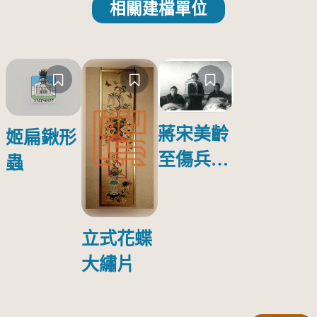
相關建檔單位
蔣宋美齡
姬扁鍬形
至傷兵醫
蟲
院探視受
傷日本戰
俘照片
立式花蝶
大繡片