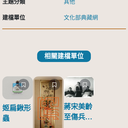
主題分類
其他
建檔單位
文化部典藏網
相關建檔單位
蔣宋美齡
姬扁鍬形
至傷兵醫
蟲
院探視受