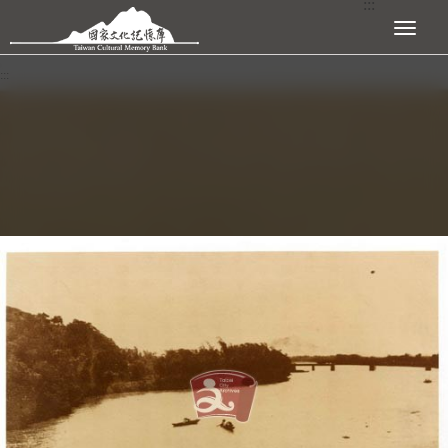
:::
跳到主要內容區塊
展開選單
:::