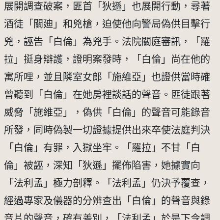
展開調查破案，匪首「狄遜」也展開行動，尋著
酒徒「關廸」和兇槍，迫使他向警局偽供目擊行
兇，誣告「白倫」為兇手。法院關庭審訊，「羅
拉」挺身辯護，證明案發時，「白倫」尚在他的
寓所哩，並且隣室女郎「施維亞」也證供當時確
曾聽到「白倫」在她房裡談話的聲音。匪徒跟著
威脅「施維亞」，偽供「白倫」的聲音可能錄音
所發，同時偽製一切證據提供出來卒使法庭判決
「白倫」有罪，入獄坐牢。「羅拉」不甘「白
倫」被誣，深知「狄遜」擺佈陷害，她據實向
「法利孟」極力剖釋。「法利孟」仍決予覆查，
經過專家及儀器的分辨查出「白倫」的聲音與錄
音片的聲音，確有差別，「法利孟」於是下令調