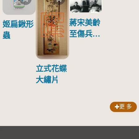
蔣宋美齡
姬扁鍬形
至傷兵醫
蟲
院探視受
傷日本戰
俘照片
立式花蝶
大繡片
更 多
:::