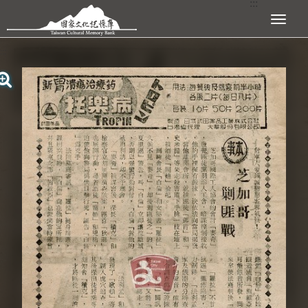
:::
跳到主要內容區塊
展開選單
:::
查看大