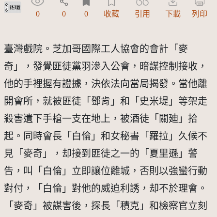
受著作權法保護-僅限於本平台有限度公開瀏覽
0
0
0
收藏
引用
下載
列印
臺灣戲院。芝加哥國際工人協會的會計「麥
奇」，發覺匪徒黨羽滲入公會，暗謀控制接收，
他的手裡握有證據，決依法向當局揭發。當他離
開會所，就被匪徒「鄧肯」和「史米堤」等架走
殺害遺下手槍一支在地上，被酒徒「關廸」拾
起。同時會長「白倫」和女秘書「羅拉」久候不
見「麥奇」，却接到匪徒之一的「夏里遜」警
告，叫「白倫」立即讓位離城，否則以強蠻行動
對付，「白倫」對他的威迫利誘，却不於理會。
「麥奇」被謀害後，探長「積克」和檢察官立刻