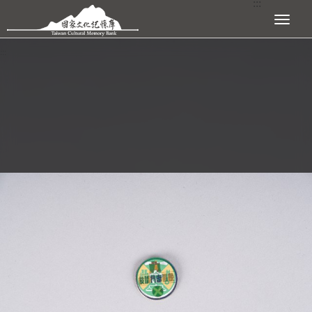
:::
跳到主要內容區塊
展開選單
:::