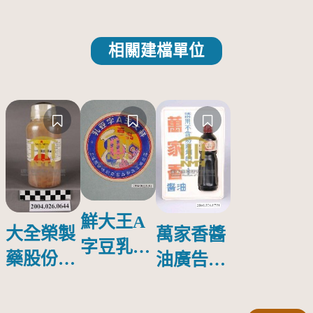
相關建檔單位
鮮大王A
大全榮製
萬家香醬
字豆乳罐
藥股份有
油廣告塑
頭圓形標
限公司出
膠牌
籤紙原稿
品索比林