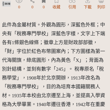
受著作權法保護-僅限於本平台有限度公開瀏覽
0
0
0
收藏
引用
下載
列印
此件為金屬材質。外觀為圓形，深藍色外框；中
央有「稅務專門學校」深藍色字樣，文字上下端
各有1條銀色線條；徽章上方是財政部部徽，
「財」字位於紅色布幣圖案內；下方圖樣為第一
代海關旗，綠底圓形，內為黃色「X」；背面為
別針結構，並刻有數字「245」。 稅專原名「稅
務學堂」，1908年於北京開辦，1913年改名為
「稅務專門學校」，目的為培育本國籍關務人
材。1935年本校由北京遷至上海，並提高入學資
格為大學畢業。1940年遷往香港，1942年在重慶