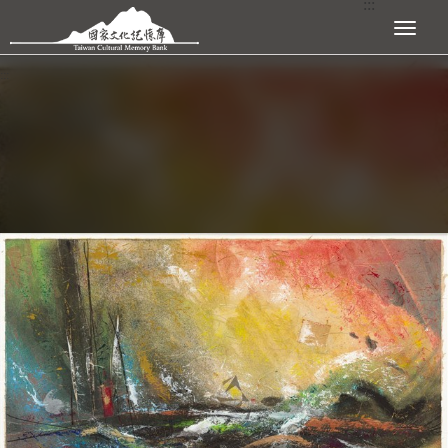
:::
跳到主要內容區塊
展開選單
:::