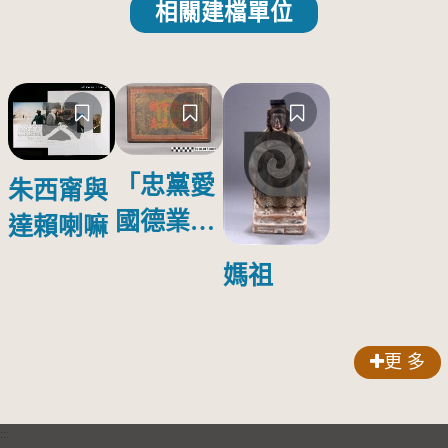
相關建檔單位
「忠黨愛
朱西甯與
國德業並
達賴喇嘛
壽」匾額
媽祖
更 多
:::