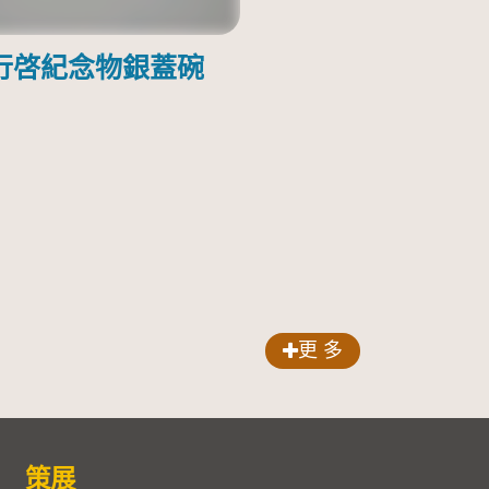
行啓紀念物銀蓋碗
更 多
策展