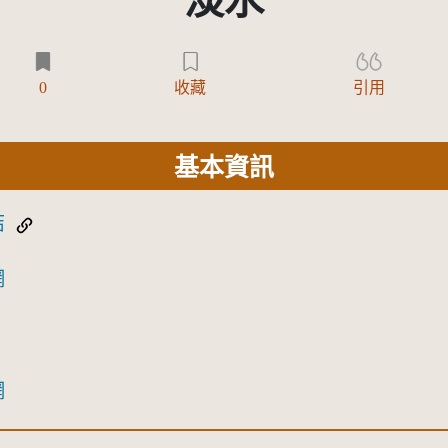
淡水
0
收藏
引用
基本資訊
結
網
網