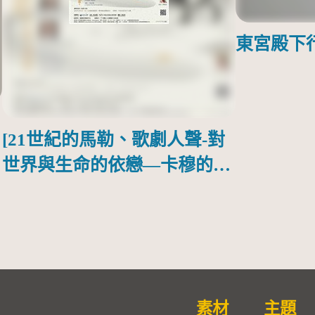
東宮殿下
[21世紀的馬勒、歌劇人聲-對
世界與生命的依戀—卡穆的馬
勒大地之歌]【對世界與生命
的依戀─卡穆的馬勒大地之
歌】
素材
主題