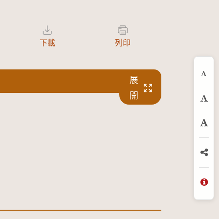
下載
列印
展
縮
開
預
放
分
問