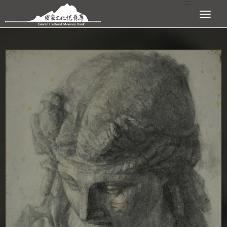
:::
跳到主要內容區塊
展開選單
:::
查