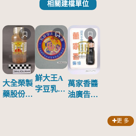
相關建檔單位
鮮大王A
大全榮製
萬家香醬
字豆乳罐
藥股份有
油廣告塑
頭圓形標
限公司出
膠牌
籤紙原稿
品索比林
更 多
錠