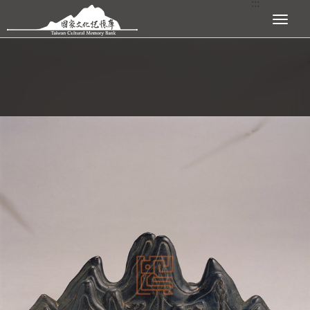
:::
跳到主要內容區塊
展開選單
:::