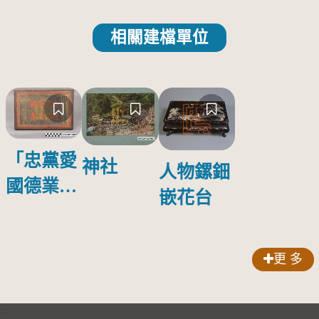
相關建檔單位
「忠黨愛
神社
人物鏍鈿
國德業並
嵌花台
壽」匾額
更 多
:::