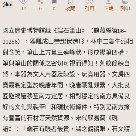
創用CC姓名標示 3.0 台灣及其後版本(CC BY 3.0 TW +)
17
0
0
收藏
引用
下載
列印
國立歷史博物館藏《端石筆山》（館藏編號86-
00286），器雕成山巒起伏造形，林中二隻牛頭相
對含笑，筆山上方呈三連峰狀，形成擱筆凹槽，
筆與筆山的關係之密切可視而得知！刻紋簡練自
然，本器為文人用器及陳設、玩賞用器。文房四
寶最晚定型於晚唐年間，晚唐戰亂頻繁，大批良
匠避禍遷移至南方定居，相對穩定的南方具備良
好的文化與製筆山和硯技術條件，特別是南方擁
有豐富的石材等天然資源。宋代蘇易簡《硯
譜》：「端石有眼者最貴，謂之鸜鵒眼，石文精