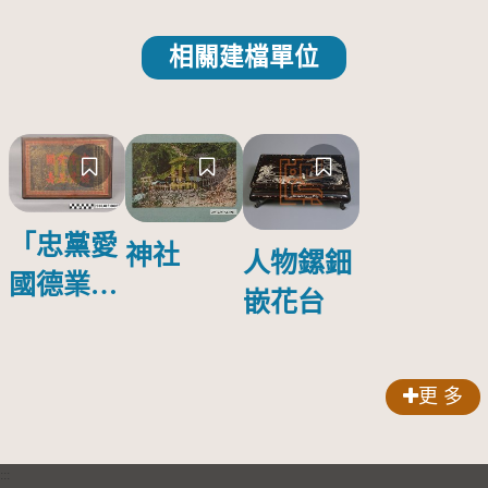
相關建檔單位
「忠黨愛
神社
人物鏍鈿
國德業並
嵌花台
壽」匾額
更 多
:::