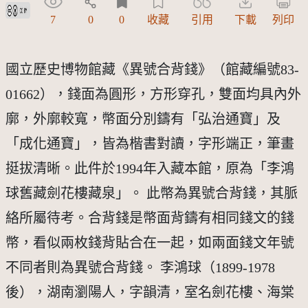
創用CC姓名標示 3.0 台灣及其後版本(CC BY 3.0 TW +)
7
0
0
收藏
引用
下載
列印
國立歷史博物館藏《異號合背錢》（館藏編號83-
01662），錢面為圓形，方形穿孔，雙面均具內外
廓，外廓較寬，幣面分別鑄有「弘治通寶」及
「成化通寶」，皆為楷書對讀，字形端正，筆畫
挺拔清晰。此件於1994年入藏本館，原為「李鴻
球舊藏劍花樓藏泉」。 此幣為異號合背錢，其脈
絡所屬待考。合背錢是幣面背鑄有相同錢文的錢
幣，看似兩枚錢背貼合在一起，如兩面錢文年號
不同者則為異號合背錢。 李鴻球（1899-1978
後），湖南瀏陽人，字韻清，室名劍花樓、海棠