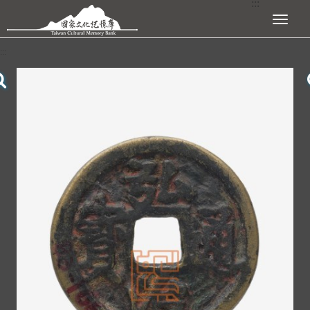
:::
跳到主要內容區塊
展開選單
:::
查看