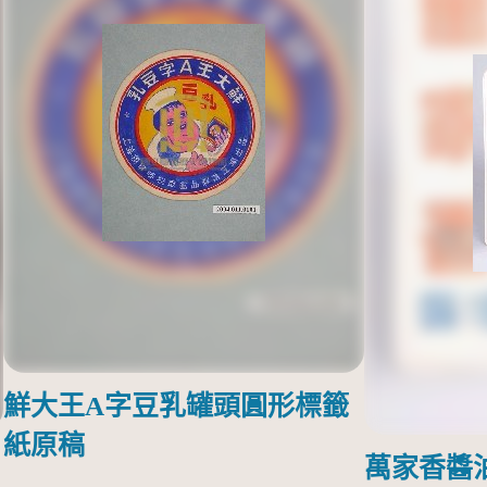
鮮大王A字豆乳罐頭圓形標籤
紙原稿
萬家香醬