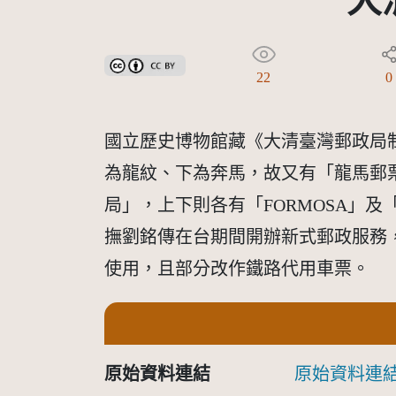
大
創用CC姓名標示 3.0 台灣及其後版本(CC BY 3.0 TW +
22
0
國立歷史博物館藏《大清臺灣郵政局制錢
為龍紋、下為奔馬，故又有「龍馬郵
局」，上下則各有「FORMOSA」及「
撫劉銘傳在台期間開辦新式郵政服務
使用，且部分改作鐵路代用車票。
原始資料連結
原始資料連