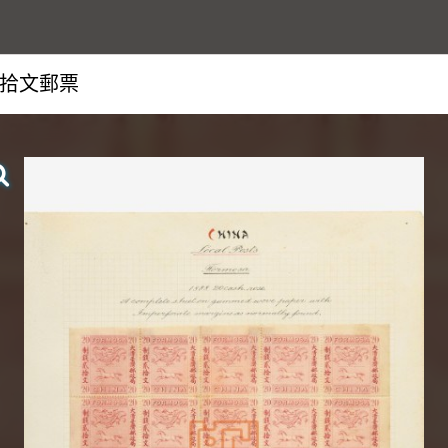
拾文郵票
查看