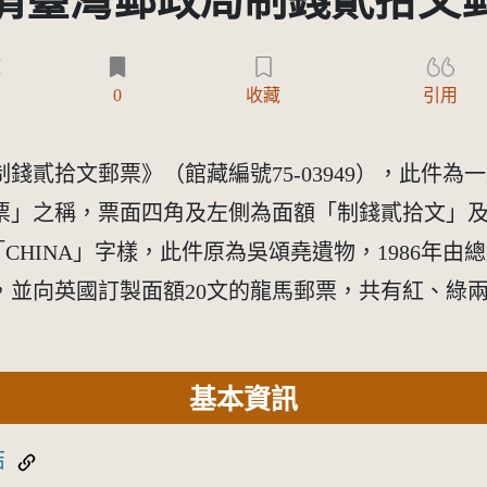
清臺灣郵政局制錢貳拾文
)
0
收藏
引用
貳拾文郵票》（館藏編號75-03949），此件為
票」之稱，票面四角及左側為面額「制錢貳拾文」及
CHINA」字樣，此件原為吳頌堯遺物，1986年由總
，並向英國訂製面額20文的龍馬郵票，共有紅、綠
基本資訊
結