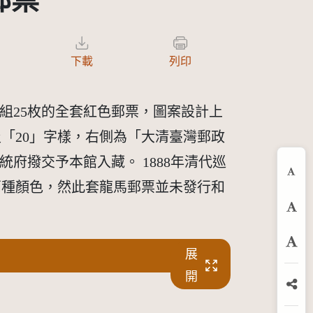
郵票
下載
列印
一組25枚的全套紅色郵票，圖案設計上
「20」字樣，右側為「大清臺灣郵政
統府撥交予本館入藏。 1888年清代巡
縮
兩種顏色，然此套龍馬郵票並未發行和
預
放
展
開
分