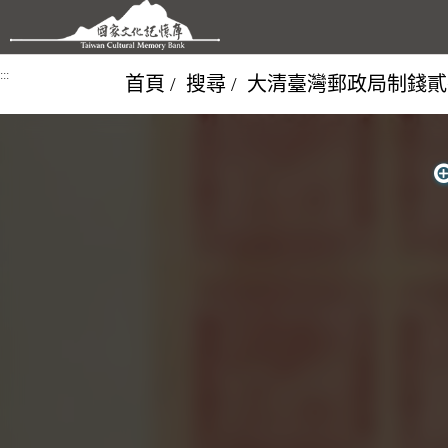
跳到主要內容區塊
:::
首頁
搜尋
大清臺灣郵政局制錢貳