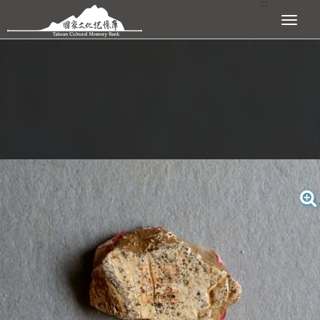
:::
跳到主要內容區塊
展開選單
:::