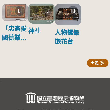
「忠黨愛
神社
人物鏍鈿
國德業並
嵌花台
壽」匾額
更 多
:::