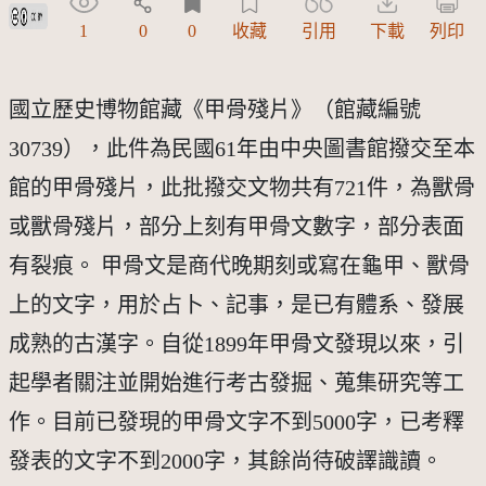
創用CC姓名標示 3.0 台灣及其後版本(CC BY 3.0 TW +)
1
0
0
收藏
引用
下載
列印
國立歷史博物館藏《甲骨殘片》（館藏編號
30739），此件為民國61年由中央圖書館撥交至本
館的甲骨殘片，此批撥交文物共有721件，為獸骨
或獸骨殘片，部分上刻有甲骨文數字，部分表面
有裂痕。 甲骨文是商代晚期刻或寫在龜甲、獸骨
上的文字，用於占卜、記事，是已有體系、發展
成熟的古漢字。自從1899年甲骨文發現以來，引
起學者關注並開始進行考古發掘、蒐集研究等工
作。目前已發現的甲骨文字不到5000字，已考釋
發表的文字不到2000字，其餘尚待破譯識讀。