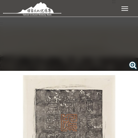
:::
跳到主要內容區塊
展開選單
:::