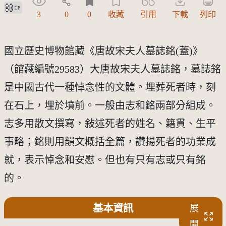
創用CC姓名標示 3.0 台灣及其後版本(CC BY 3.0 TW +)
3
0
0
收藏
引用
下載
列印
國立歷史博物館藏《唐故宋夫人墓誌銘(蓋)》
（館藏編號29583）大唐故宋夫人墓誌銘，墓誌銘
是中國古代一種悼念性的文體。埋葬死者時，刻
在石上，埋於墳前。一般由志和銘兩部分組成。
志多用散文撰寫，敍述死者的姓名、籍貫、生平
事略；銘則用韻文概括全篇，讚揚死者的功業成
就，表示悼念和安慰。但也有只有志或只有銘
的。
基本資訊
展
開