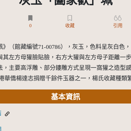
灰玉「闔家歡」珮
)
0
收藏
引用
》（館藏編號71-00786），灰玉，色料呈灰白
與其左方母獾臉貼臉，右方大獾與左方母子距離一
法，主要高浮雕、部分鏤雕方式呈現一窩獾之造型
香港華僑楊達志捐贈千餘件玉器之一，楊氏收藏種類
基本資訊
結
網