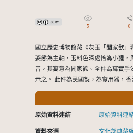
創用CC姓名標示 3.0 台灣及其後版本(CC BY 3.0 TW +
5
0
國立歷史博物館藏《灰玉「闔家歡」珮
姿態為主軸，玉料色深處恰為小獾，
音，其寓意為闔家歡。全件為寫實手
示之。 此件為民國製，為實用器，
原始資料連結
原始資料連
資料來源
文化部典藏