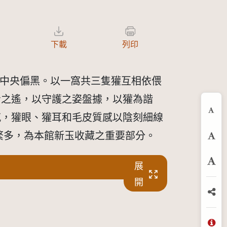
下載
列印
色，中央偏黑。以一窩共三隻獾互相依偎
步之遙，以守護之姿盤據，以獾為諧
感，獾眼、獾耳和毛皮質感以陰刻細線
縮
繁多，為本館新玉收藏之重要部分。
預
展
放
開
分