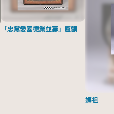
「忠黨愛國德業並壽」匾額
媽祖