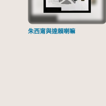
朱西甯與達賴喇嘛