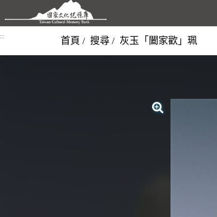
跳到主要內容區塊
:::
首頁
搜尋
灰玉「闔家歡」珮