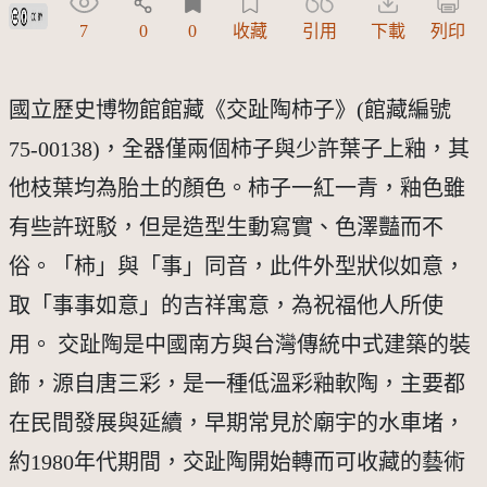
創用CC姓名標示 3.0 台灣及其後版本(CC BY 3.0 TW +)
7
0
0
收藏
引用
下載
列印
國立歷史博物館館藏《交趾陶柿子》(館藏編號
75-00138)，全器僅兩個柿子與少許葉子上釉，其
他枝葉均為胎土的顏色。柿子一紅一青，釉色雖
有些許斑駁，但是造型生動寫實、色澤豔而不
俗。「柿」與「事」同音，此件外型狀似如意，
取「事事如意」的吉祥寓意，為祝福他人所使
用。 交趾陶是中國南方與台灣傳統中式建築的裝
飾，源自唐三彩，是一種低溫彩釉軟陶，主要都
在民間發展與延續，早期常見於廟宇的水車堵，
約1980年代期間，交趾陶開始轉而可收藏的藝術