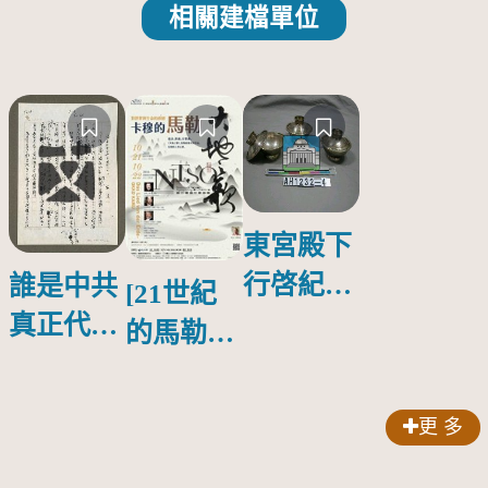
相關建檔單位
東宮殿下
行啓紀念
誰是中共
[21世紀
物銀蓋碗
真正代言
的馬勒、
人？
歌劇人
聲-對世
更 多
界與生命