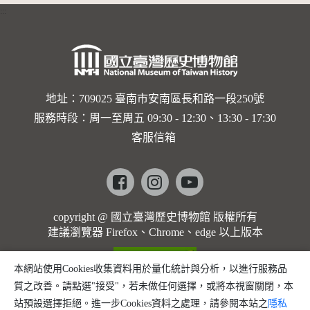
的依戀—
:::
卡穆的馬
勒大地之
歌]【對
世界與生
地址：709025 臺南市安南區長和路一段250號
服務時段：周一至周五 09:30 - 12:30、13:30 - 17:30
命的依戀
客服信箱
─卡穆的
馬勒大地
Facebook
instagram
youtube
之歌】
copyright @ 國立臺灣歷史博物館 版權所有
建議瀏覽器 Firefox、Chrome、edge 以上版本
本網站使用Cookies收集資料用於量化統計與分析，以進行服務品
質之改善。請點選"接受"，若未做任何選擇，或將本視窗關閉，本
站預設選擇拒絕。進一步Cookies資料之處理，請參閱本站之
隱私