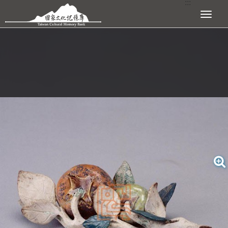
:::
跳到主要內容區塊
展開選單
:::