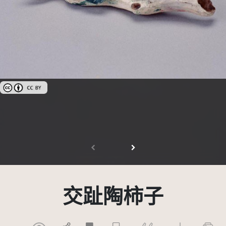
創用CC姓名標示 3.0 台灣及其後版本(CC BY 3.0 TW +)
交趾陶柿子