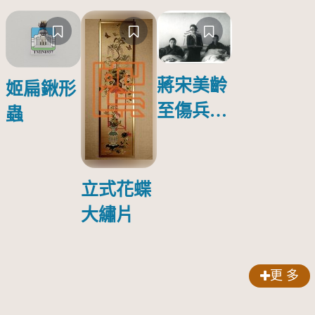
蔣宋美齡
姬扁鍬形
至傷兵醫
蟲
院探視受
傷日本戰
俘照片
立式花蝶
大繡片
更 多