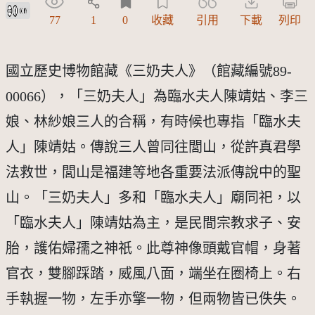
創用CC姓名標示 3.0 台灣及其後版本(CC BY 3.0 TW +)
77
1
0
收藏
引用
下載
列印
國立歷史博物館藏《三奶夫人》（館藏編號89-
00066），「三奶夫人」為臨水夫人陳靖姑、李三
娘、林紗娘三人的合稱，有時候也專指「臨水夫
人」陳靖姑。傳說三人曾同往閭山，從許真君學
法救世，閭山是福建等地各重要法派傳說中的聖
山。「三奶夫人」多和「臨水夫人」廟同祀，以
「臨水夫人」陳靖姑為主，是民間宗教求子、安
胎，護佑婦孺之神祇。此尊神像頭戴官帽，身著
官衣，雙腳踩踏，威風八面，端坐在圈椅上。右
手執握一物，左手亦擎一物，但兩物皆已佚失。