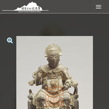
:::
跳到主要內容區塊
展開選單
:::
查看大圖