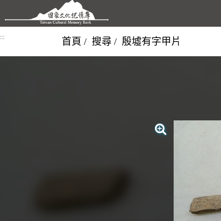
跳到主要內容區塊
:::
首頁
搜尋
殷墟有字甲片