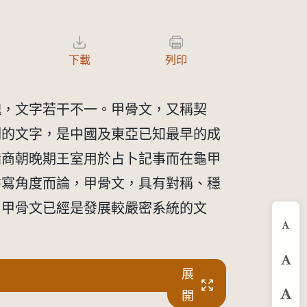
下載
列印
十塊，文字若干不一。甲骨文，又稱契
刻的文字，是中國及東亞已知最早的成
指商朝晚期王室用於占卜記事而在龜甲
書寫角度而論，甲骨文，具有對稱、穩
，甲骨文已經是發展較嚴密系統的文
縮
預
展
開
放