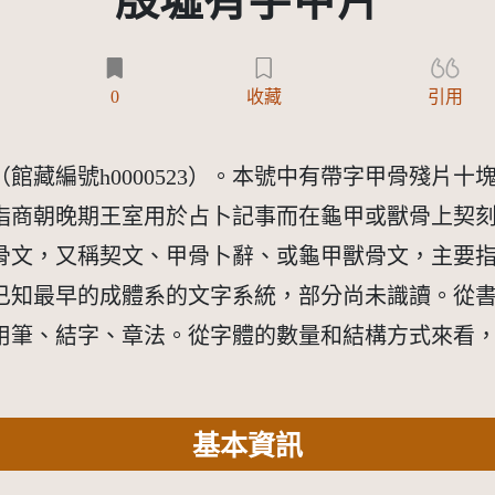
殷墟有字甲片
)
0
收藏
引用
館藏編號h0000523）。本號中有帶字甲骨殘片
指商朝晚期王室用於占卜記事而在龜甲或獸骨上契
骨文，又稱契文、甲骨卜辭、或龜甲獸骨文，主要
已知最早的成體系的文字系統，部分尚未識讀。從
用筆、結字、章法。從字體的數量和結構方式來看
基本資訊