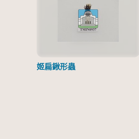
姬扁鍬形蟲