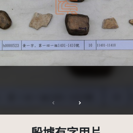
創用CC姓名標示 3.0 台灣及其後版本(CC BY 3.0 TW +)