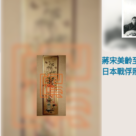
蔣宋美齡
日本戰俘