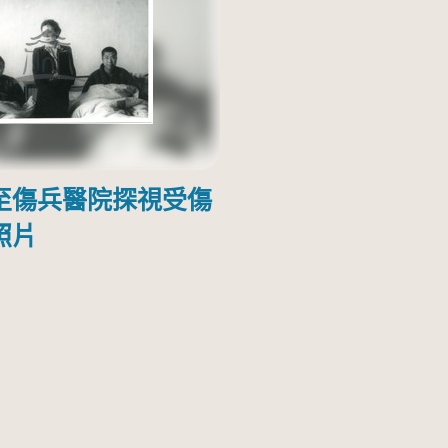
至傷兵醫院探視受傷
照片