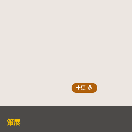
更 多
策展