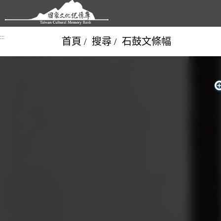
跳到主要內容區塊
:::
首頁
搜尋
石鼓文條幅