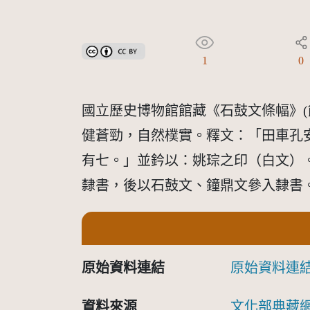
創用CC姓名標示 3.0 台灣及其後版本(CC BY 3.0 TW +
1
0
國立歷史博物館館藏《石鼓文條幅》(
健蒼勁，自然樸實。釋文：「田車孔安
有七。」並鈐以：姚琮之印（白文）。 
隸書，後以石鼓文、鐘鼎文參入隸書
原始資料連結
原始資料連
資料來源
文化部典藏