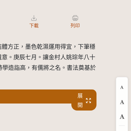
下載
列印
，結體方正，墨色乾濕運用得宜，下筆穩
以遺意。庚辰七月。讓金村人姚琮年八十
文、詩學造詣高，有儒將之名。書法奠基於
縮
展
開
預
放