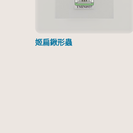
姬扁鍬形蟲