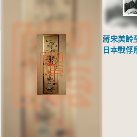
蔣宋美齡
日本戰俘