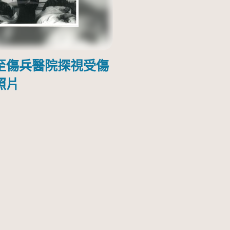
至傷兵醫院探視受傷
照片