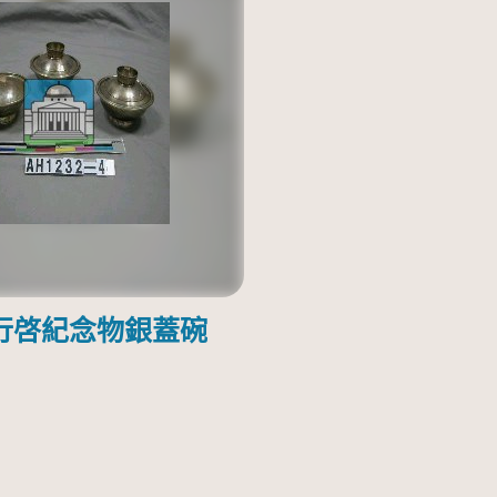
行啓紀念物銀蓋碗