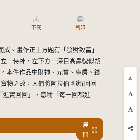
下載
列印
套印而成。畫作正上方題有「發財致富」
側立一侍神，左下方一深目高鼻貌似胡
作品。本件作品中財神、元寶、庫房、錢
縮
寶物之故，人們將阿拉伯國家(回回
「進寶回回」，意喻「每一回都進
預
放
展
分
開