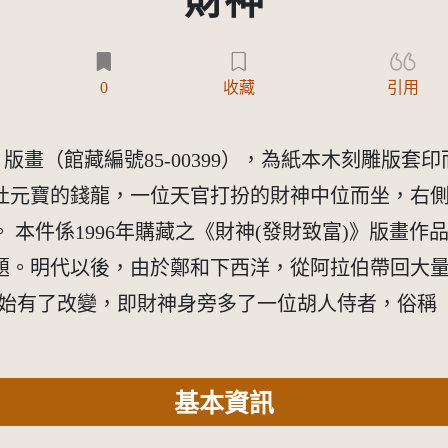
財神
)
0
收藏
引用
版畫（館藏編號85-00399），為紙本木刻雕版
吐元寶的錢龍，一位天官打扮的財神中位而坐，右
 本件係1996年購藏之《財神(發財致富)》版畫
題。明代以後，由於鄭和下西洋，從阿拉伯帶回大量
開始有了改變，即財神身旁多了一位胡人侍者，俗稱
基本資訊