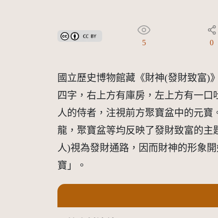
創用CC姓名標示 3.0 台灣及其後版本(CC BY 3.0 TW +
5
0
國立歷史博物館藏《財神(發財致富)》
四字，右上方有庫房，左上方有一口
人的侍者，注視前方聚寶盆中的元寶。
龍，聚寶盆等均反映了發財致富的主
人)視為發財通路，因而財神的形象
寶」。