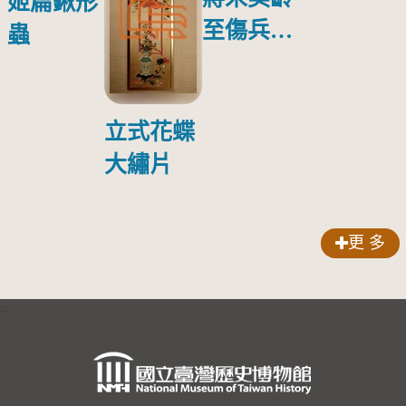
姬扁鍬形
至傷兵醫
蟲
院探視受
傷日本戰
俘照片
立式花蝶
大繡片
更 多
:::