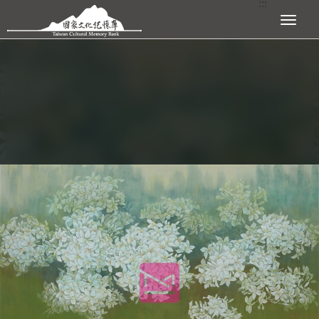
:::
跳到主要內容區塊
展開選單
:::