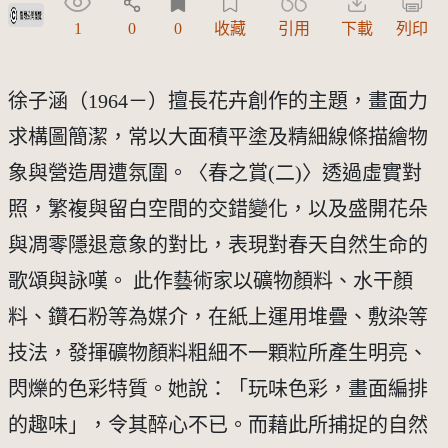
受著作權法保護-僅限於本平台有限度公開瀏覽
1
0
0
收藏
引用
下載
列印
徐子涵（1964－）擅長花卉創作的主題，畫面力
求構圖簡潔，常以大面積平塗及精細線條描繪物
象與營造周遭氛圍。〈春之賞(二)〉透過虛實對
照，繁複與留白空間的交錯變化，以及盛開花朵
與凋零隱退意象的對比，表現對春天自然生命的
歌頌與詠嘆。 此作藝術家以礦物顏料、水干顏
料、鑽石粉等為媒介，在紙上運用堆疊、敷染等
技法，發揮礦物顏料粗細不一顆粒所產生明亮、
閃爍的色彩特質。她說：「玩味色彩，畫面編排
的趣味」，令其醉心不已。而藉此所捕捉的自然