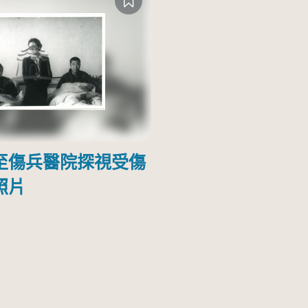
至傷兵醫院探視受傷
照片