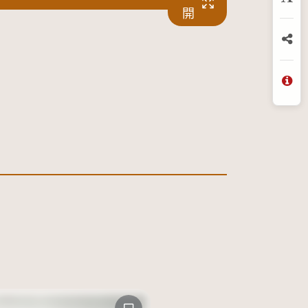
放
開
分
問