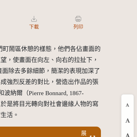
下載
列印
西門町鬧區休憩的樣態，他們各佔畫面的
遠望，使畫面在向左、向右的拉扯下，
畫面除去多餘細節，簡潔的表現加深了
形成強烈反差的對比，營造出作品的張
erre Bonnard, 1867-
，於是將目光轉向對社會邊緣人物的寫
縮
實生活。
預
展