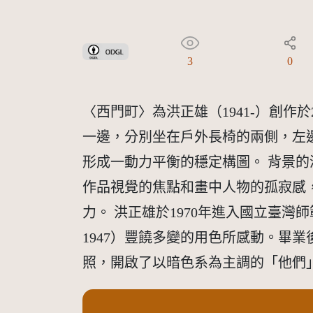
政府資料開放授權條款-第1版(OGDL 1.0)
3
0
〈西門町〉為洪正雄（1941-）創
一邊，分別坐在戶外長椅的兩側，左
形成一動力平衡的穩定構圖。 背景
作品視覺的焦點和畫中人物的孤寂感
力。 洪正雄於1970年進入國立臺灣師範大學
1947）豐饒多變的用色所感動。畢
照，開啟了以暗色系為主調的「他們