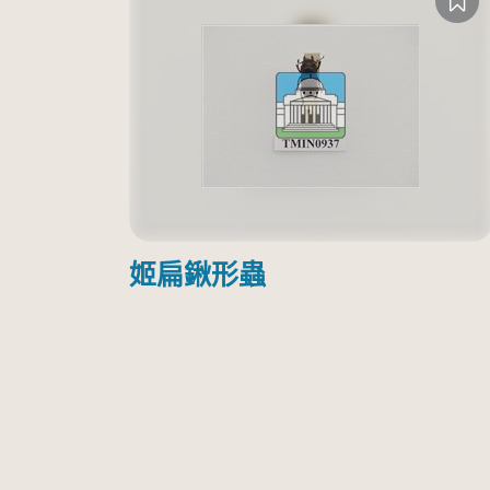
姬扁鍬形蟲