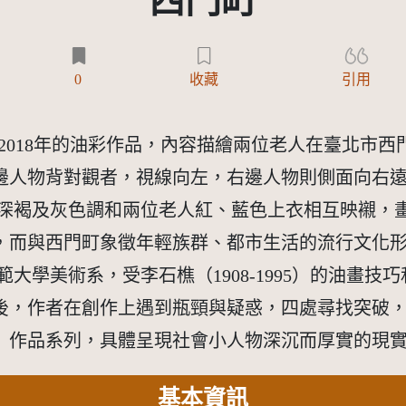
西門町
0
收藏
引用
作於2018年的油彩作品，內容描繪兩位老人在臺北市
邊人物背對觀者，視線向左，右邊人物則側面向右
的深褐及灰色調和兩位老人紅、藍色上衣相互映襯，
，而與西門町象徵年輕族群、都市生活的流行文化
美術系，受李石樵（1908-1995）的油畫技巧和波納爾（Pi
業後，作者在創作上遇到瓶頸與疑惑，四處尋找突破
」作品系列，具體呈現社會小人物深沉而厚實的現
基本資訊