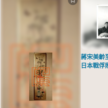
蔣宋美齡
日本戰俘