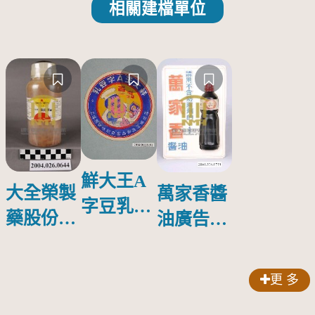
相關建檔單位
鮮大王A
大全榮製
萬家香醬
字豆乳罐
藥股份有
油廣告塑
頭圓形標
限公司出
膠牌
籤紙原稿
品索比林
更 多
錠