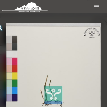
:::
跳到主要內容區塊
展開選單
:::
查看