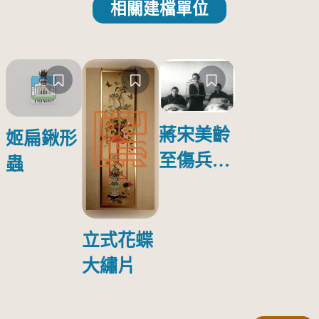
相關建檔單位
蔣宋美齡
姬扁鍬形
至傷兵醫
蟲
院探視受
傷日本戰
俘照片
立式花蝶
大繡片