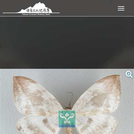
:::
跳到主要內容區塊
展開選單
:::