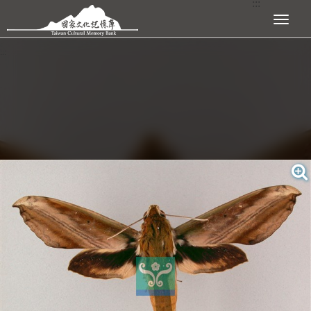
:::
跳到主要內容區塊
展開選單
:::