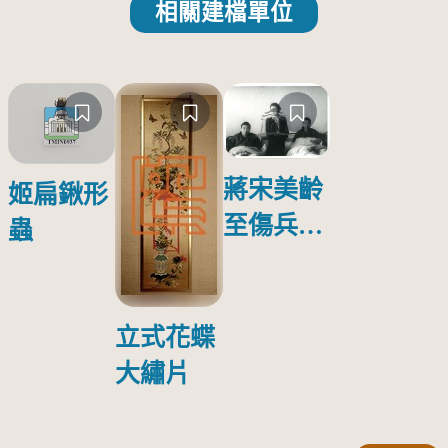
相關建檔單位
蔣宋美齡
姬扁鍬形
至傷兵醫
蟲
院探視受
傷日本戰
俘照片
立式花蝶
大繡片