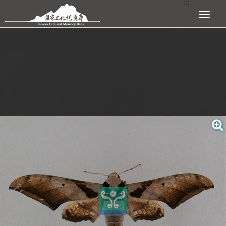
:::
跳到主要內容區塊
展開選單
:::