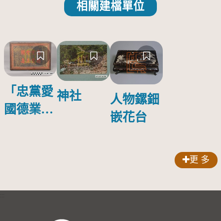
相關建檔單位
「忠黨愛
神社
人物鏍鈿
國德業並
嵌花台
壽」匾額
更 多
:::