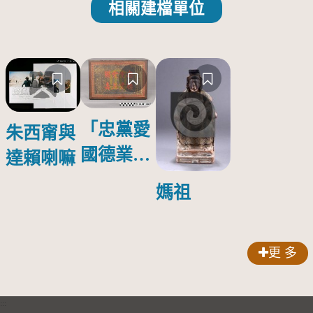
相關建檔單位
「忠黨愛
朱西甯與
國德業並
達賴喇嘛
壽」匾額
媽祖
更 多
:::