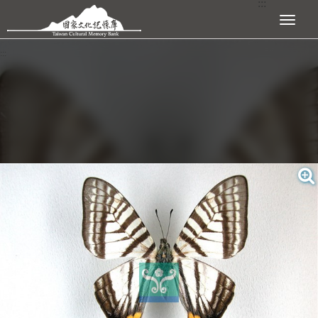
:::
跳到主要內容區塊
展開選單
:::