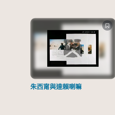
朱西甯與達賴喇嘛