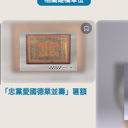
「忠黨愛國德業並壽」匾額