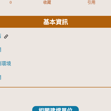
0
收藏
引用
基本資訊
結
網
與環境
網
相關建檔單位