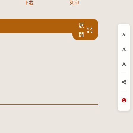
下載
列印
展
開
縮
預
放
分
問