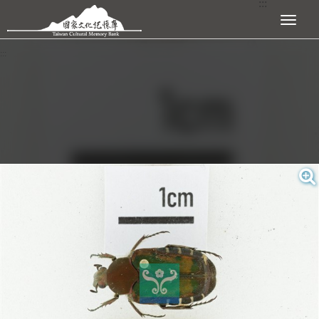
:::
跳到主要內容區塊
展開選單
:::