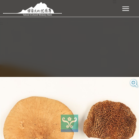
:::
跳到主要內容區塊
展開選單
:::