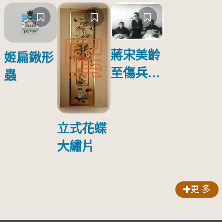
蔣宋美齡
姬扁鍬形
至傷兵醫
蟲
院探視受
傷日本戰
俘照片
立式花蝶
大繡片
更 多