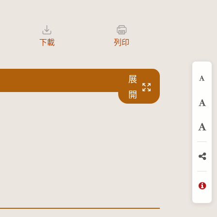
下載
列印
展
縮
開
預
放
分
問