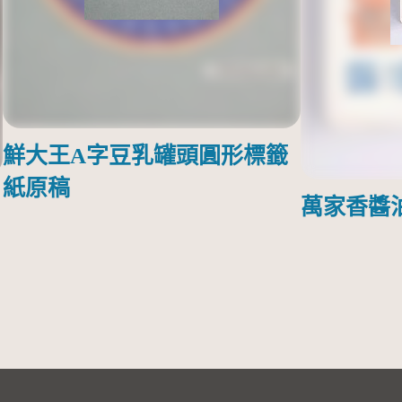
鮮大王A字豆乳罐頭圓形標籤
紙原稿
萬家香醬