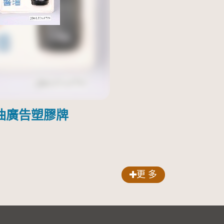
油廣告塑膠牌
更 多