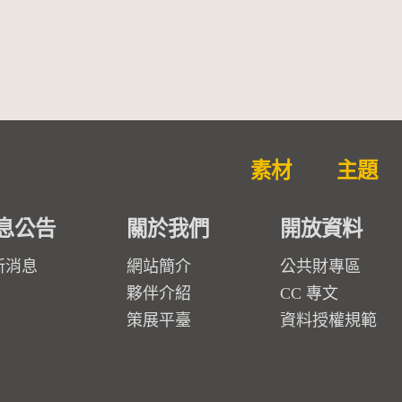
勒大地之歌]【對世界與生命
的依戀─卡穆的馬勒大地之
歌】
素材
主題
息公告
關於我們
開放資料
新消息
網站簡介
公共財專區
夥伴介紹
CC 專文
策展平臺
資料授權規範