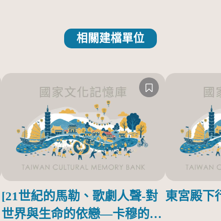
相關建檔單位
[21世紀的馬勒、歌劇人聲-對
東宮殿下
世界與生命的依戀—卡穆的馬