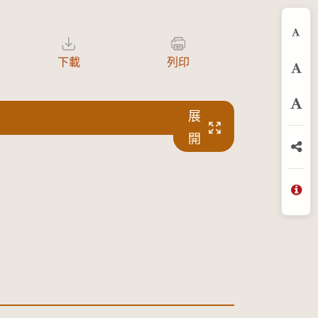
縮
下載
列印
預
放
展
開
分
問