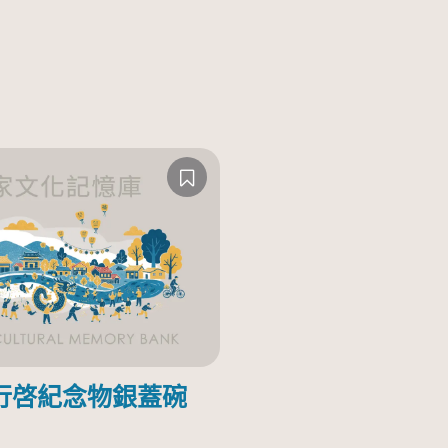
行啓紀念物銀蓋碗