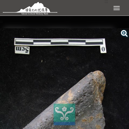
:::
跳到主要內容區塊
展開選單
:::