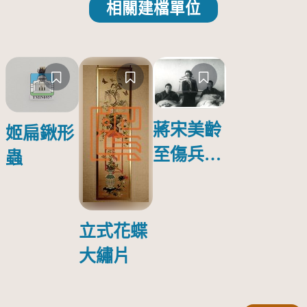
相關建檔單位
蔣宋美齡
姬扁鍬形
至傷兵醫
蟲
院探視受
傷日本戰
俘照片
立式花蝶
大繡片