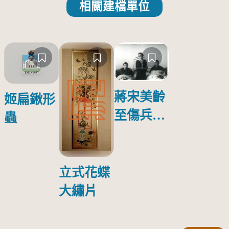
相關建檔單位
蔣宋美齡
姬扁鍬形
至傷兵醫
蟲
院探視受
傷日本戰
俘照片
立式花蝶
大繡片