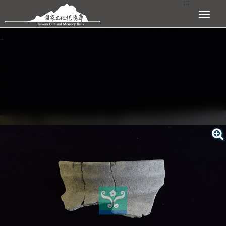
:::
跳到主要內容區塊
展開選單
:::