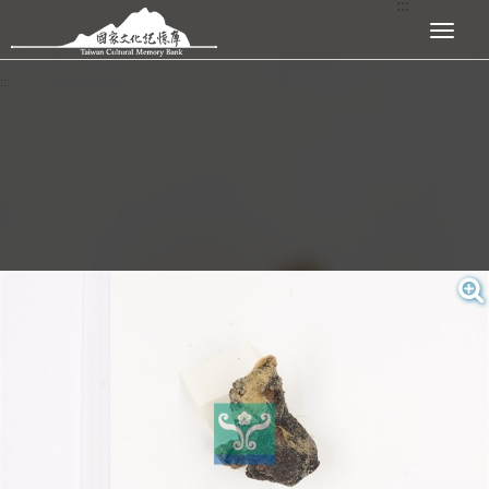
:::
跳到主要內容區塊
展開選單
:::