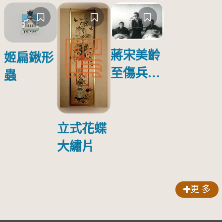
蔣宋美齡
姬扁鍬形
至傷兵醫
蟲
院探視受
傷日本戰
俘照片
立式花蝶
大繡片
更 多