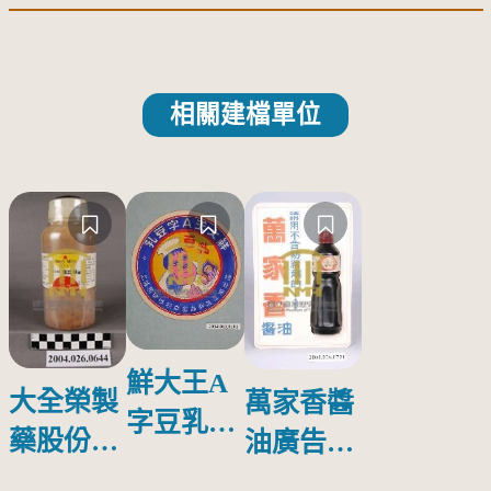
相關建檔單位
鮮大王A
大全榮製
萬家香醬
字豆乳罐
藥股份有
油廣告塑
頭圓形標
限公司出
膠牌