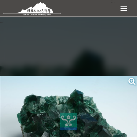
:::
跳到主要內容區塊
展開選單
:::