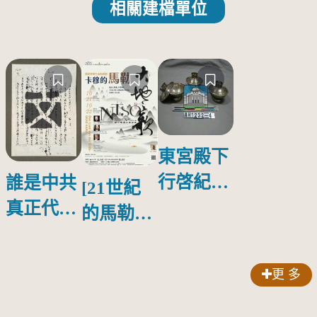
相關建檔單位
東宮殿下
行啓紀念
誰是中共
[21世紀
物銀蓋碗
真正代言
的馬勒、
人？
歌劇人
聲-對世
更 多
界與生命
的依戀—