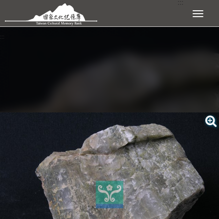
:::
跳到主要內容區塊
展開選單
:::