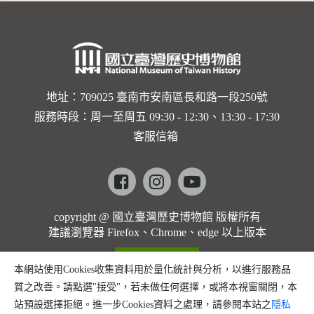
:::
卡穆的馬
勒大地之
歌]【對
世界與生
地址：709025 臺南市安南區長和路一段250號
服務時段：周一至周五 09:30 - 12:30、13:30 - 17:30
命的依戀
客服信箱
─卡穆的
馬勒大地
Facebook
instagram
youtube
之歌】
copyright @ 國立臺灣歷史博物館 版權所有
建議瀏覽器 Firefox、Chrome、edge 以上版本
本網站使用Cookies收集資料用於量化統計與分析，以進行服務品
質之改善。請點選"接受"，若未做任何選擇，或將本視窗關閉，本
站預設選擇拒絕。進一步Cookies資料之處理，請參閱本站之
隱私