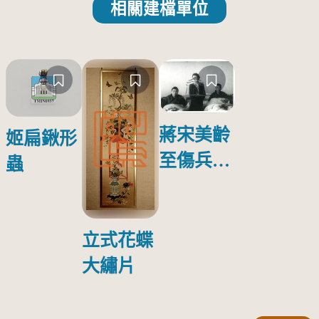
相關建檔單位
蔣宋美齡
姬扁鍬形
至傷兵醫
蟲
院探視受
傷日本戰
俘照片
立式花蝶
大繡片