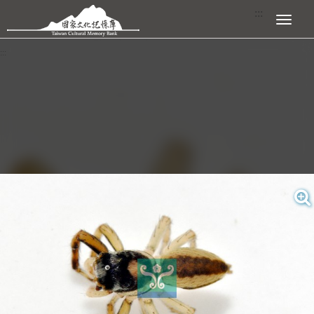
跳到主要內容區塊
:::
展開選單
:::