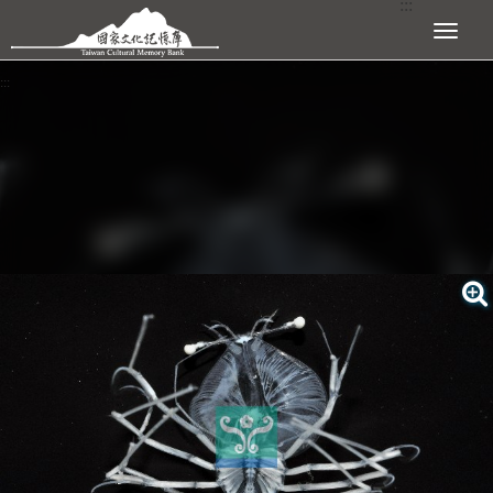
:::
跳到主要內容區塊
展開選單
:::