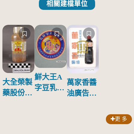
相關建檔單位
鮮大王A
大全榮製
萬家香醬
字豆乳罐
藥股份有
油廣告塑
頭圓形標
限公司出
膠牌
籤紙原稿
品索比林
更 多
錠