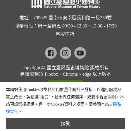
歌]【對
世界與生
地址：709025 臺南市安南區長和路一段250號
服務時段：周一至周五 09:30 - 12:30、13:30 - 17:30
命的依戀
客服信箱
─卡穆的
馬勒大地
Facebook
instagram
youtube
之歌】
copyright @ 國立臺灣歷史博物館 版權所有
建議瀏覽器 Firefox、Chrome、edge 以上版本
本網站使用Cookies收集資料用於量化統計與分析，以進行服務品
質之改善。請點選"接受"，若未做任何選擇，或將本視窗關閉，本
站預設選擇拒絕。進一步Cookies資料之處理，請參閱本站之
隱私
權宣告
。
接受
縮小字體
預設字體大小
放大字體
分享
問題回報