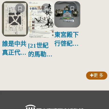
東宮殿下
行啓紀念
誰是中共
[21世紀
物銀蓋碗
真正代言
的馬勒、
人？
歌劇人
聲-對世
更 多
界與生命
的依戀—
:::
卡穆的馬
勒大地之