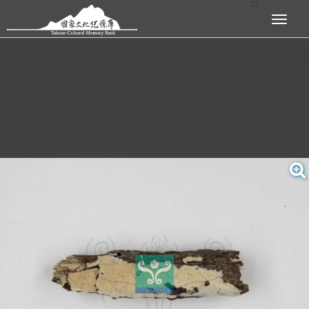
:::
跳到主要內容區塊
展開選單
:::