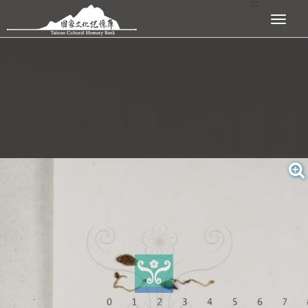
:::
跳到主要內容區塊
展開選單
:::