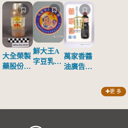
鮮大王A
大全榮製
萬家香醬
字豆乳罐
藥股份有
油廣告塑
頭圓形標
限公司出
膠牌
籤紙原稿
品索比林
更 多
錠
:::