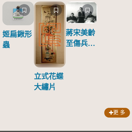
蔣宋美齡
姬扁鍬形
至傷兵醫
蟲
院探視受
傷日本戰
俘照片
立式花蝶
大繡片
更 多