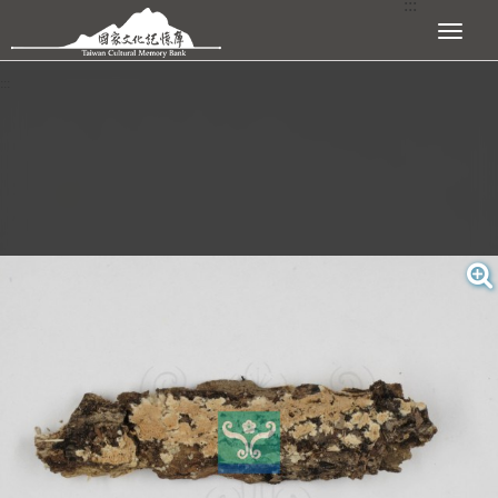
:::
跳到主要內容區塊
展開選單
:::