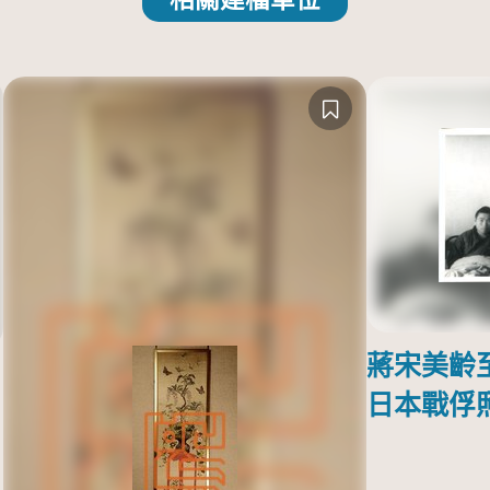
蔣宋美齡
日本戰俘