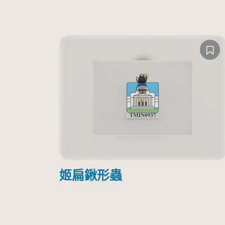
姬扁鍬形蟲