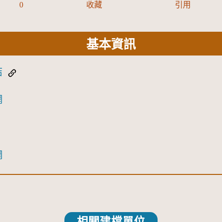
0
收藏
引用
基本資訊
結
網
網
相關建檔單位