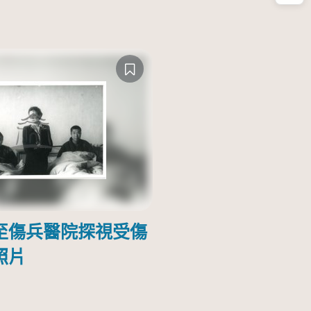
至傷兵醫院探視受傷
照片