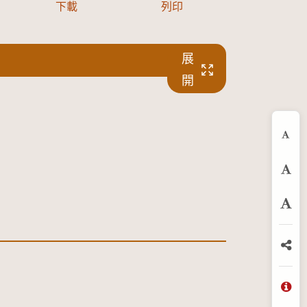
下載
列印
展
開
縮
預
放
分
問