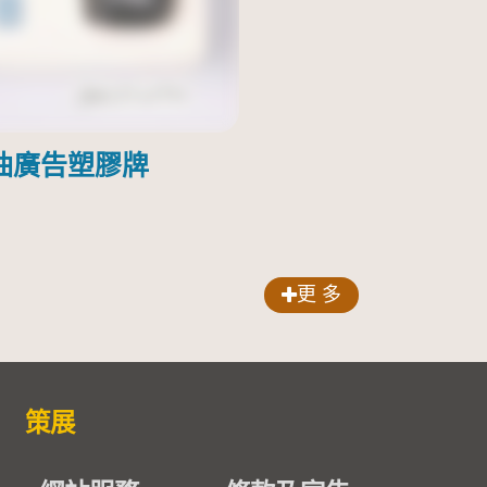
油廣告塑膠牌
更 多
策展