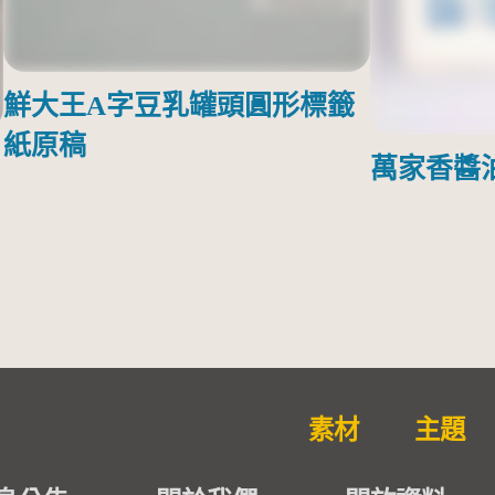
鮮大王A字豆乳罐頭圓形標籤
紙原稿
萬家香醬
素材
主題