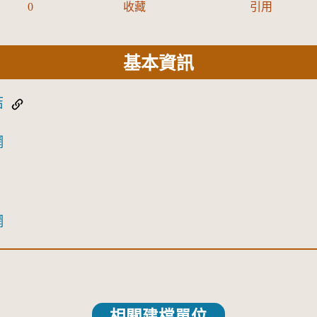
0
收藏
引用
基本資訊
結
網
網
相關建檔單位