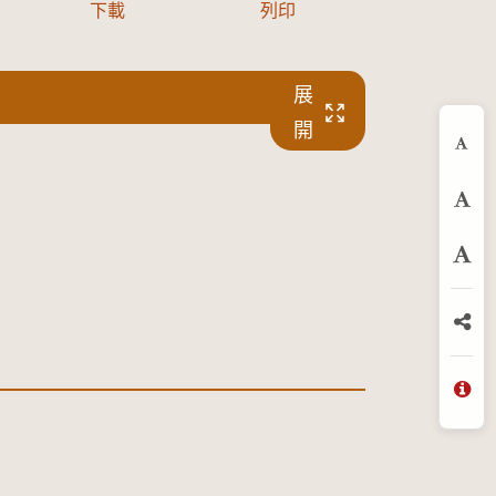
下載
列印
展
開
縮
預
放
分
問