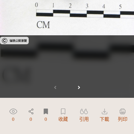
受著作權法保護-僅限於本平台有限度公開瀏覽
0
0
0
收藏
引用
下載
列印