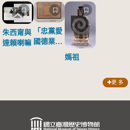
「忠黨愛
朱西甯與
國德業並
達賴喇嘛
壽」匾額
媽祖
更 多
:::