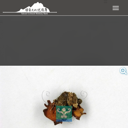
:::
跳到主要內容區塊
展開選單
:::