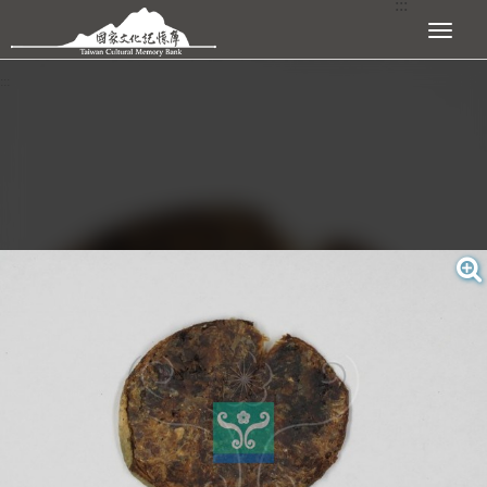
:::
跳到主要內容區塊
展開選單
:::